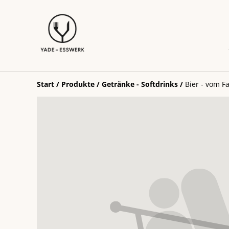
Start
/
Produkte
/
Getränke - Softdrinks
/
Bier - vom F