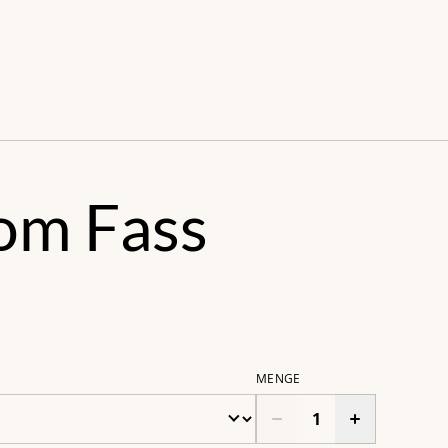
s
vom Fass
MENGE