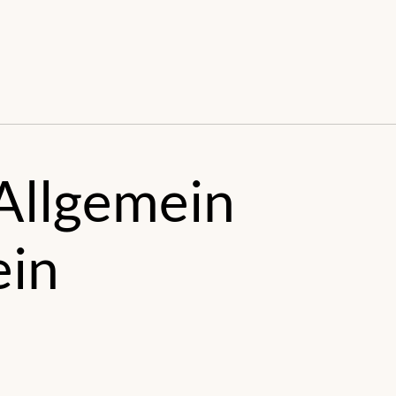
s
Allgemein
in